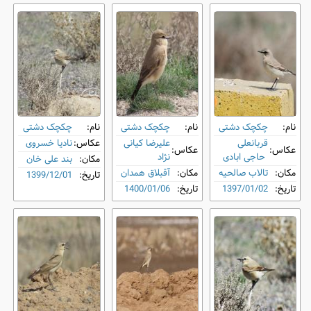
نام:
چکچک دشتی
نام:
چکچک دشتی
نام:
چکچک دشتی
قربانعلی
علیرضا کیانی
عکاس:
نادیا خسروی
عکاس:
عکاس:
حاجی ابادی
نژاد
مکان:
بند علی خان
مکان:
تالاب صالحیه
مکان:
آقبلاق همدان
تاریخ:
1399/12/01
تاریخ:
1397/01/02
تاریخ:
1400/01/06