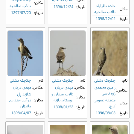
مکان:
تالاب صالحیه
جاده نظرآباد -
مکان:
جاده نظرآباد -
تالاب صالحیه
تاریخ:
1396/12/24
مکان:
تالاب صالحیه
تاریخ:
1397/07/20
تاریخ:
1395/12/02
نام:
چکچک دشتی
نام:
چکچک دشتی
نام:
چکچک دشتی
رامین محمدی
عکاس:
مهدی دربان
عکاس:
مهدی دربان
عکاس:
زره ناسی
تالاب میقان و
شازند پل
مکان:
منطقه عمومی
روستای بازنه
مکان:
دوآب, خنداب,
مکان:
کرج
مانیزان
تاریخ:
1398/01/23
تاریخ:
1396/08/03
تاریخ:
1398/04/07