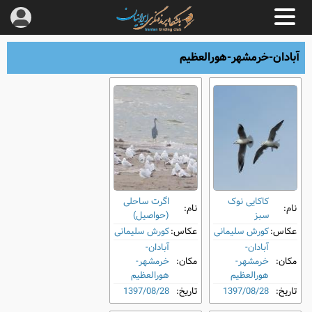
آبادان-خرمشهر-هورالعظیم
کاکایی نوک
اگرت ساحلی
نام:
نام:
‌سبز
(حواصیل)
عکاس:
کورش سلیمانی
عکاس:
کورش سلیمانی
آبادان-
آبادان-
مکان:
خرمشهر-
مکان:
خرمشهر-
هورالعظیم
هورالعظیم
تاریخ:
1397/08/28
تاریخ:
1397/08/28