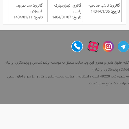
گالری:
تالاب صالحیه
گالری:
تهران.پارک
گالری:
سد نمرود،
پلیس
فیروزکوه
تاریخ:
1404/01/05
تاریخ:
1404/01/07
تاریخ:
1404/01/11
کلیه حقوق مادی و معنوی این وب سایت متعلق به موسسه پرنده‌شناسی و پرنده‌نگری ایرانیان
(باشگاه پرنده‌نگری ایرانیان)
به شماره ثبت 48220 است و استفاده از مطالب سایت (عکس، متن و...) بدون اجازه رسمی
همراه با ذکر منبع مجاز نیست.