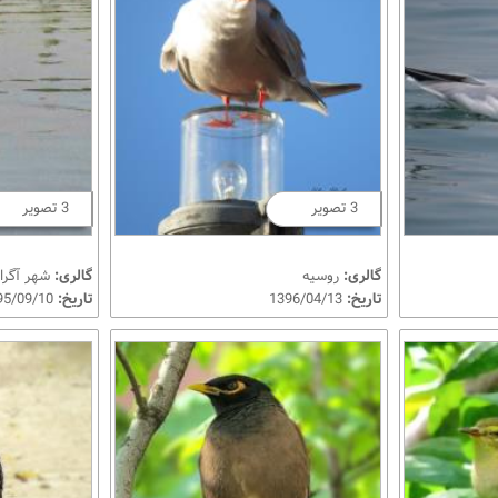
3 تصویر
3 تصویر
گالری:
روسیه
گالری:
شهر آگرا،
تاریخ:
1396/04/13
تاریخ:
1395/09/10