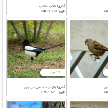
گالری:
تالاب صالحیه
تاریخ:
1403/12/10
2 تصویر
ران
گالری:
باغ گیاه شناسی ملی ایران
تاریخ:
1396/01/21