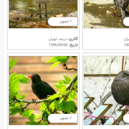
1 تصویر
ران
گالری:
دربند، تهران
تاریخ:
1396/09/06
1 تصویر