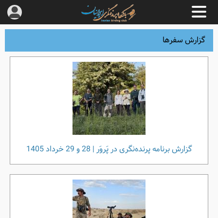
گزارش سفرها
گزارش برنامه پرنده‌نگری در پَروَر | 28 و 29 خرداد 1405