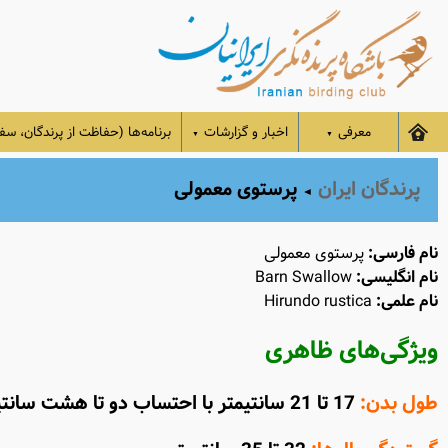
معرفی
اخبار و گزارشات
برنامه‌ها (حفاظت از پرندگان، سفر
▼
▼
پرندگان ایران
پرستوی معمولی
◄
نام فارسی:
پرستوی معمولی
نام انگلیسی:
Barn Swallow
نام علمی:
Hirundo rustica
ویژگی‌های ظاهری
طول بدن:
17 تا 21 سانتیمتر با احتساب دو تا هشت سانتیمتر پرهای دم