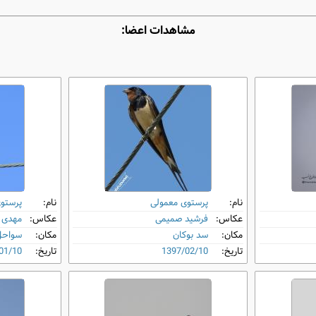
مشاهدات اعضا:
نام:
پرستوی معمولی
نام:
پرستو
عکاس:
فرشید صمیمی
عکاس:
مهدی د
مکان:
سد بوکان
مکان:
سواحل 
تاریخ:
1397/02/10
تاریخ:
01/10