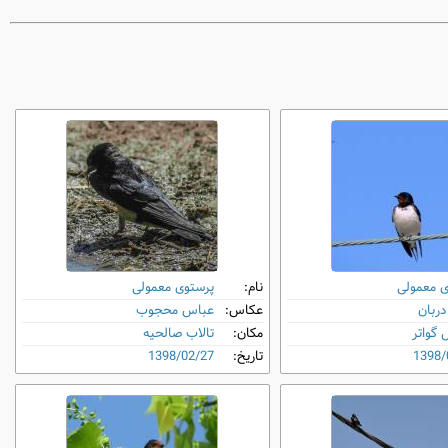
ی معمولی
نام:
پرستوی معمولی
ربان
عکاس:
عباس محجوب
گواتر
مکان:
تالاب صالحیه
1398/
تاریخ:
1398/02/27