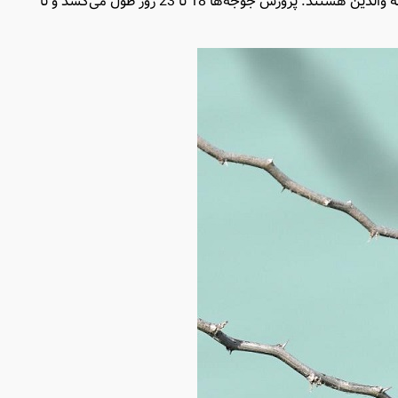
13.6 * 19.7 میلیمتر می‌گذارد. تفریخ تخم‌ها 14 تا 16 روز به طول می‌انجامد. جوجه‌ها در بدو تولد پوشیده از کرک، ناتوان و برای تغذیه وابسته به والدین هستند. پرورش جوجه‌ها 18 تا 23 روز طول می‌کشد و تا