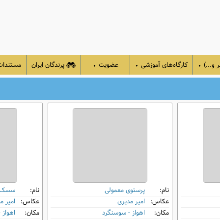
 و...)
کارگاه‌های آموزشی
عضویت
پرندگان ایران
مستندا
▼
▼
▼
نام:
پرستوی معمولی
نام:
سسک 
عکاس:
امیر مدیری
عکاس:
امیر م
مکان:
اهواز - سوسنگرد
مکان:
اهواز 