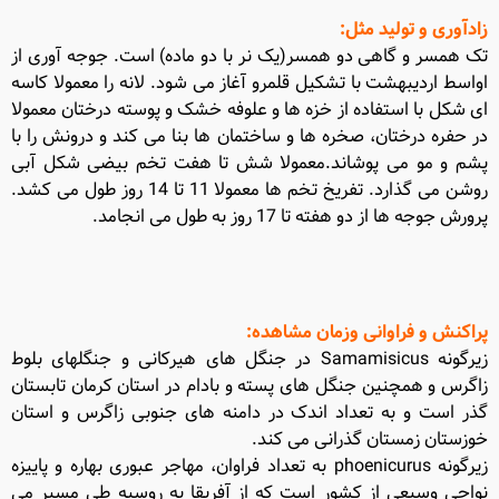
زادآوری و تولید مثل
:
تک همسر و گاهی دو همسر(یک نر با دو ماده) است. جوجه آوری از
اواسط اردیبهشت با تشکیل قلمرو آغاز می شود. لانه را معمولا کاسه
ای شکل با استفاده از خزه ها و علوفه خشک و پوسته درختان معمولا
در حفره درختان، صخره ها و ساختمان ها بنا می کند و درونش را با
پشم و مو می پوشاند.معمولا شش تا هفت تخم بیضی شکل آبی
روشن می گذارد. تفریخ تخم ها معمولا 11 تا 14 روز طول می کشد.
پرورش جوجه ها از دو هفته تا 17 روز به طول می انجامد.
پراکنش و فراوانی وزمان مشاهده
:
زیرگونه Samamisicus در جنگل های هیرکانی و جنگلهای بلوط
زاگرس و همچنین جنگل های پسته و بادام در استان کرمان تابستان
گذر است و به تعداد اندک در دامنه های جنوبی زاگرس و استان
خوزستان زمستان گذرانی می کند.
زیرگونه phoenicurus به تعداد فراوان، مهاجر عبوری بهاره و پاییزه
نواحی وسیعی از کشور است که از آفریقا به روسیه طی مسیر می