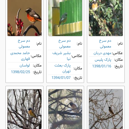
دم‌ سرخ
دم‌ سرخ
دم‌ سرخ
نام:
نام:
نام:
معمولی
معمولی
معمولی
عکاس:
مهدی دربان
بشیر شریف
حامد محمدی
عکاس:
عکاس:
نیا
قهاری
مکان:
پارک پلیس
پارک بعثت
مکان:
لواسان
تاریخ:
1398/01/16
مکان:
تهران
تاریخ:
1398/02/25
تاریخ:
1394/01/07