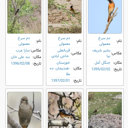
دم‌ سرخ
دم‌ سرخ
دم‌ سرخ
نام:
نام:
نام:
معمولی
معمولی
معمولی
بشیر شریف
قربانعلی
عکاس:
سارا عرب
عکاس:
عکاس:
نیا
حاجی ابادی
مکان:
بند علی خان
مکان:
جنگل آمل
خوزستان
تاریخ:
1396/02/08
مکان:
-هندیجان -ده
تاریخ:
1395/02/02
ملا
تاریخ:
1397/02/01