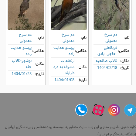
دم‌ سرخ
دم‌ سرخ
دم‌ سرخ
نام:
نام:
نام:
معمولی
معمولی
معمولی
قربانعلی
پرستو هدایت
پرستو هدایت
عکاس:
عکاس:
عکاس:
حاجی ابادی
زاده
زاده
مکان:
تالاب صالحیه
ارتفاعات
بوشهر-تالاب
مکان:
مکان:
مشرف به دره
حله
تاریخ:
1404/02/18
دارآباد
تاریخ:
1404/01/28
تاریخ:
1404/01/08
کلیه حقوق مادی و معنوی این وب سایت متعلق به موسسه پرنده‌شناسی و پرنده‌نگری ایرانیان
(باشگاه پرنده‌نگری ایرانیان)