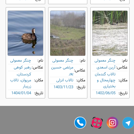
نام:
چنگر معمولی
نام:
چنگر معمولی
نام:
چنگر معمولی
عکاس:
آرین اسعدی
مرتضی حسین
عکاس:
رهبر کوهی
عکاس:
پور
تالاب گندمان
کردستان،
مکان:
چهارمحال و
مکان:
تالاب انزلی
مکان:
مریوان، تالاب
بختیاری
زریبار
تاریخ:
1403/11/23
تاریخ:
1402/06/05
تاریخ:
1404/01/04