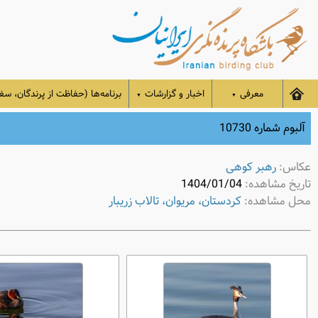
معرفی
اخبار و گزارشات
برنامه‌ها (حفاظت از پرندگان، سفر
▼
▼
آلبوم شماره 10730
عکاس:
رهبر کوهی
تاریخ مشاهده:
1404/01/04
محل مشاهده:
کردستان، مریوان، تالاب زریبار