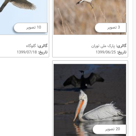
3 تصویر
10 تصویر
گالری:
پارک ملی توران
گالری:
گلوگاه
تاریخ:
1399/06/25
تاریخ:
1399/07/18
20 تصویر