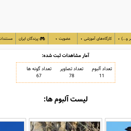
 و...)
کارگاه‌های آموزشی
عضویت
پرندگان ایران
مستندا
▼
▼
▼
آمار مشاهدات ثبت شده:
تعداد آلبوم
تعداد تصاویر
تعداد گونه ها
67
78
11
لیست آلبوم ها: