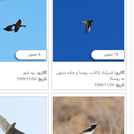
10 تصویر
6 تصویر
گالری:
قنبرآباد (تالاب، روستا و جاده منتهی
گالری:
رود شور
به روستا)
تاریخ:
1399/11/03
تاریخ:
1399/11/24