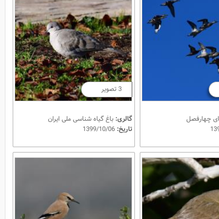
3 تصویر
ای چهارفصل
گالری:
باغ گیاه شناسی ملی ایران
تاریخ:
1399/10/06