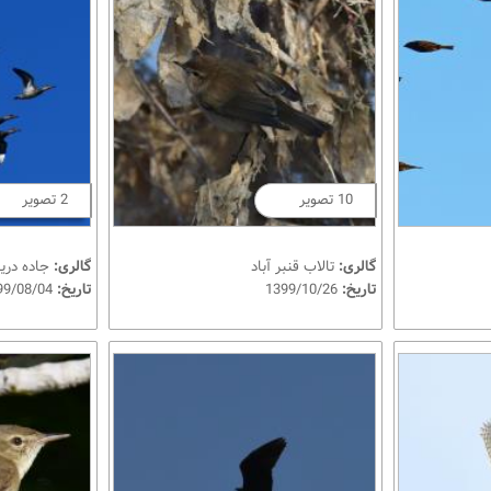
10 تصویر
2 تصویر
گالری:
تالاب قنبر آباد
گالری:
جاده دری
تاریخ:
1399/10/26
تاریخ:
1399/08/04