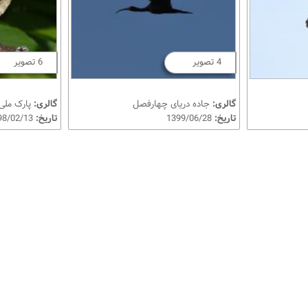
4 تصویر
6 تصویر
گالری:
جاده دریای چهارفصل
گالری:
پارک ملی 
تاریخ:
1399/06/28
تاریخ:
1398/02/13