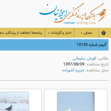
معرفی
اخبار و گزارشات
برنامه‌ها (حفاظت از پرندگان، سفر
▼
▼
آلبوم شماره 10130
عکاس:
کورش سلیمانی
تاریخ مشاهده:
1397/08/09
محل مشاهده:
جزیره آشوراده