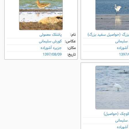
بزرگ (حواصیل سفید بزرگ)
نام:
پاشلک معمولی
سلیمانی
عکاس:
کورش سلیمانی
آشوراده
مکان:
جزیره آشوراده
1397/
تاریخ:
1397/08/09
کوچک (حواصیل)
سلیمانی
آشوراده