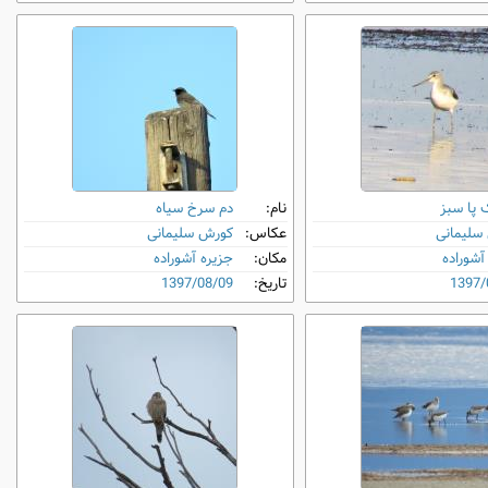
 پا سبز
نام:
دم‌ سرخ سیاه
سلیمانی
عکاس:
کورش سلیمانی
آشوراده
مکان:
جزیره آشوراده
1397/
تاریخ:
1397/08/09