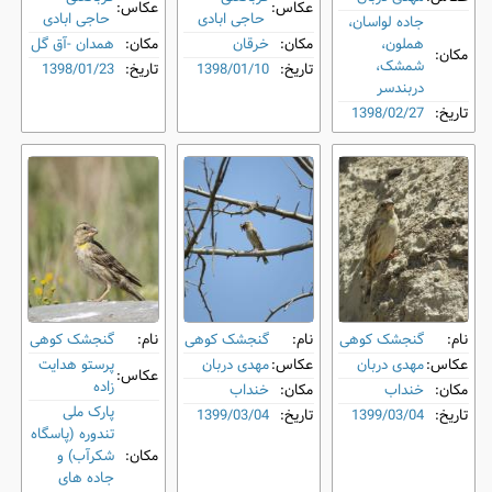
عکاس:
عکاس:
حاجی ابادی
حاجی ابادی
جاده لواسان،
هملون،
مکان:
خرقان
مکان:
همدان -آق گل
مکان:
شمشک،
تاریخ:
1398/01/10
تاریخ:
1398/01/23
دربندسر
تاریخ:
1398/02/27
نام:
گنجشک کوهی
نام:
گنجشک کوهی
نام:
گنجشک کوهی
عکاس:
مهدی دربان
عکاس:
مهدی دربان
پرستو هدایت
عکاس:
زاده
مکان:
خنداب
مکان:
خنداب
پارک ملی
تاریخ:
1399/03/04
تاریخ:
1399/03/04
تندوره (پاسگاه
مکان:
شکرآب) و
جاده های