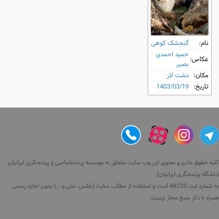
نام:
گنجشک کوهی
حمید احمدى
عکاس:
بصیر
مکان:
دشت لار
تاریخ:
1403/03/19
کلیه حقوق مادی و معنوی این وب سایت متعلق به موسسه پرنده‌شناسی و پرنده‌نگری ایرانیان
(باشگاه پرنده‌نگری ایرانیان)
به شماره ثبت 48220 است و استفاده از مطالب سایت (عکس، متن و...) بدون اجازه رسمی
همراه با ذکر منبع مجاز نیست.