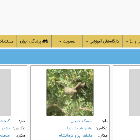
 و...)
کارگاه‌های آموزشی
عضویت
پرندگان ایران
مستندا
▼
▼
▼
نام:
سسک جنبان
نام:
گنجش
عکاس:
بشیر شریف نیا
عکاس:
بشیر 
مکان:
منطقه پراو کرمانشاه
مکان:
منطقه 