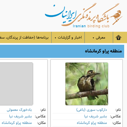
معرفی
اخبار و گزارشات
برنامه‌ها (حفاظت از پرندگان، سفر
▼
▼
منطقه پراو کرمانشاه
نام:
دارکوب سوری (باغی)
نام:
بادخورک معمولی
عکاس:
بشیر شریف نیا
عکاس:
بشیر شریف نیا
مکان:
منطقه پراو کرمانشاه
مکان:
منطقه پراو کرمانشاه