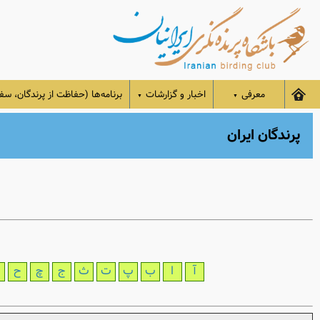
معرفی
اخبار و گزارشات
برنامه‌ها (حفاظت از پرندگان، سفر
▼
▼
پرندگان ایران
آ
ا
ب
پ
ت
ث
ج
چ
ح