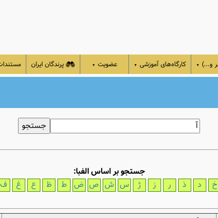
 و...)
کارگاه‌های آموزشی
عضویت
پرندگان ایران
مستندا
▼
▼
▼
جستجو بر اساس الفبا:
خ
د
ذ
ر
ز
ژ
س
ش
ص
ض
ط
ظ
ع
غ
ف