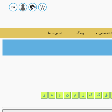
ت تخصصی
وبلاگ
تماس با ما
▼
ق
ک
گ
ل
م
ن
و
ه
ی