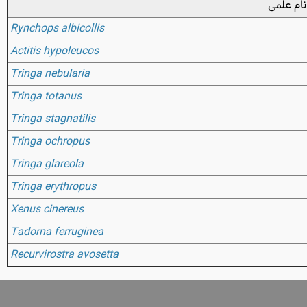
نام علمی
Rynchops albicollis
Actitis hypoleucos
Tringa nebularia
Tringa totanus
Tringa stagnatilis
Tringa ochropus
Tringa glareola
Tringa erythropus
Xenus cinereus
Tadorna ferruginea
Recurvirostra avosetta