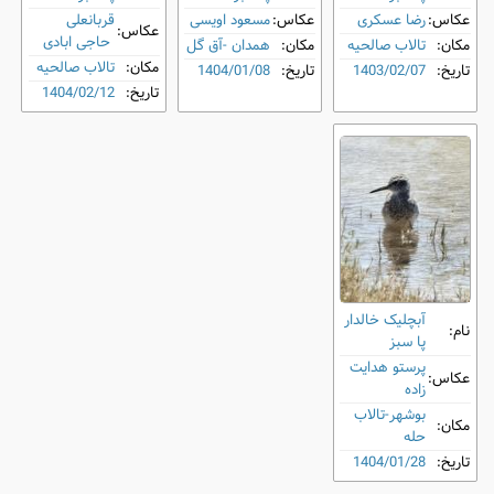
عکاس:
رضا عسکری
عکاس:
مسعود اویسی
قربانعلی
عکاس:
حاجی ابادی
مکان:
تالاب صالحیه
مکان:
همدان -آق گل
مکان:
تالاب صالحیه
تاریخ:
1403/02/07
تاریخ:
1404/01/08
تاریخ:
1404/02/12
آبچلیک خالدار
نام:
پا سبز
پرستو هدایت
عکاس:
زاده
بوشهر-تالاب
مکان:
حله
تاریخ:
1404/01/28