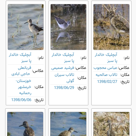
آبچلیک خالدار
آبچلیک خالدار
آبچلیک خالدار
نام:
نام:
نام:
پا سبز
پا سبز
پا سبز
عکاس:
عباس محجوب
عکاس:
فرشید صمیمی
قربانعلی
عکاس:
حاجی ابادی
مکان:
تالاب صالحیه
تالاب سیران
مکان:
گولی
خوزستان-
تاریخ:
1398/02/27
مکان:
خرمشهر
تاریخ:
1398/06/29
رحمانیه
تاریخ:
1398/06/06