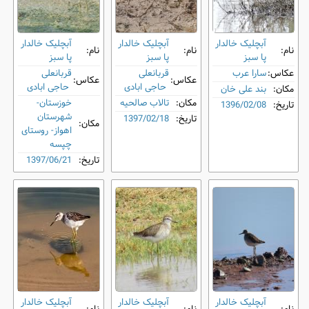
آبچلیک خالدار
آبچلیک خالدار
آبچلیک خالدار
نام:
نام:
نام:
پا سبز
پا سبز
پا سبز
عکاس:
سارا عرب
قربانعلی
قربانعلی
عکاس:
عکاس:
حاجی ابادی
حاجی ابادی
مکان:
بند علی خان
مکان:
تالاب صالحیه
خوزستان-
تاریخ:
1396/02/08
شهرستان
تاریخ:
1397/02/18
مکان:
اهواز- روستای
چپسه
تاریخ:
1397/06/21
آبچلیک خالدار
آبچلیک خالدار
آبچلیک خالدار