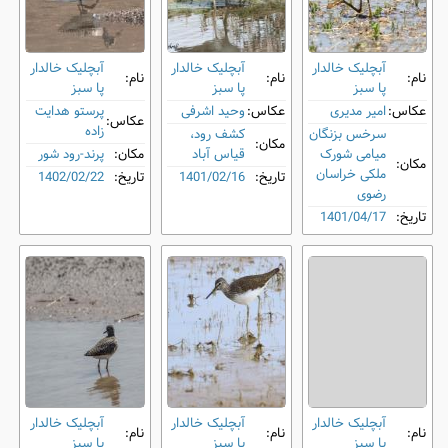
آبچلیک خالدار
آبچلیک خالدار
آبچلیک خالدار
نام:
نام:
نام:
پا سبز
پا سبز
پا سبز
عکاس:
امیر مدیری
عکاس:
وحید اشرفی
پرستو هدایت
عکاس:
زاده
سرخس بزنگان
کشف رود،
مکان:
میامی شورک
قیاس آباد
مکان:
پرند-رود شور
مکان:
ملکی خراسان
تاریخ:
1401/02/16
تاریخ:
1402/02/22
رضوی
تاریخ:
1401/04/17
آبچلیک خالدار
آبچلیک خالدار
آبچلیک خالدار
نام:
نام:
نام:
پا سبز
پا سبز
پا سبز