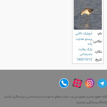
نام:
آبچلیک تالابی
پرستو هدایت
عکاس:
زاده
پارک ولایت
مکان:
بندرعباس
تاریخ:
1403/10/12
کلیه حقوق مادی و معنوی این وب سایت متعلق به موسسه پرنده‌شناسی و پرنده‌نگری ایرانیان
(باشگاه پرنده‌نگری ایرانیان)