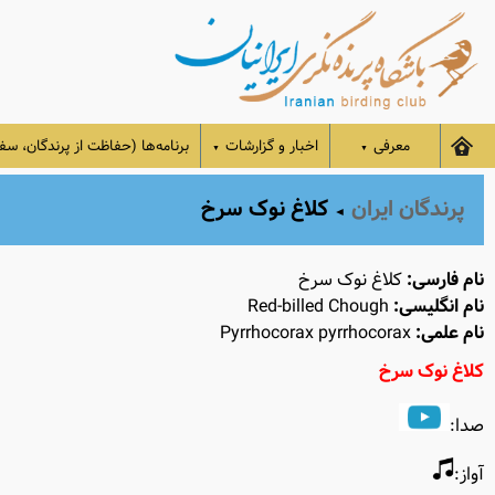
معرفی
اخبار و گزارشات
برنامه‌ها (حفاظت از پرندگان، سفر
▼
▼
پرندگان ایران
کلاغ نوک ‌سرخ
◄
نام فارسی:
کلاغ نوک ‌سرخ
نام انگلیسی:
Red-billed Chough
نام علمی:
Pyrrhocorax pyrrhocorax
کلاغ نوک سرخ
صدا:
آواز: