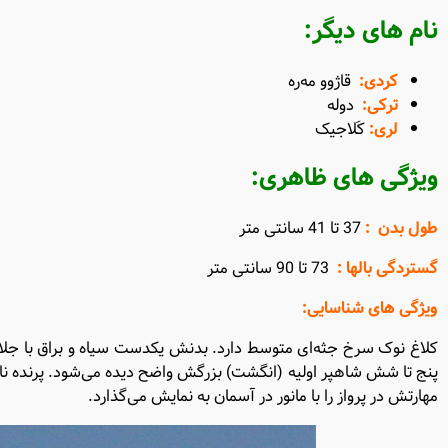
نام های دیگر
:
کردی
:
قاژوو مه‌ره
ترکی
:
دوله
لری:
کَلاجیک
ویژگی های ظاهری
:
طول بدن
:
37 تا 41 سانتی متر
گستردگی بالها
:
73 تا 90 سانتی متر
ویژگی های شناسایی
:
کلاغ نوک سرخ جثه‌ای متوسط دارد. بدنش یکدست سیاه و براق با جلای آب
پنج تا شش شاهپر اولیه (انگشت) بزرگش واضح دیده می‌شود. پرنده نابالغ
مهارتش در پرواز را با مانور در آسمان به نمایش می‌گذارد.