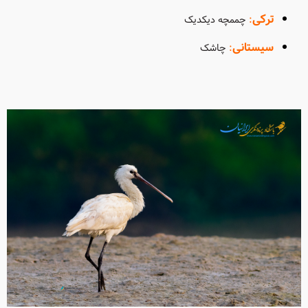
ترکی
:
چممچه دیکدیک
سیستانی
:
چاشک