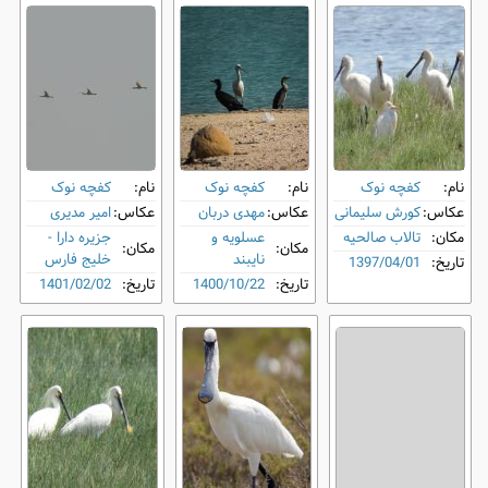
نام:
کفچه نوک
نام:
کفچه نوک
نام:
کفچه نوک
عکاس:
کورش سلیمانی
عکاس:
مهدی دربان
عکاس:
امیر مدیری
مکان:
تالاب صالحیه
عسلویه و
جزیره دارا -
مکان:
مکان:
نایبند
خلیج فارس
تاریخ:
1397/04/01
تاریخ:
1400/10/22
تاریخ:
1401/02/02