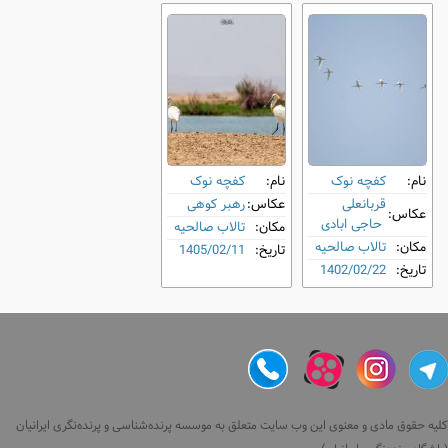
نام:
کفچه نوک
نام:
کفچه نوک
قربانعلی
عکاس:
رهبر کوهی
عکاس:
حاجی ابادی
مکان:
تالاب صالحیه
مکان:
تالاب صالحیه
تاریخ:
1405/02/11
تاریخ:
1402/02/22
کلیه حقوق مادی و معنوی این وب سایت متعلق به موسسه پرنده‌شناسی و پرنده‌نگری ایرانیان