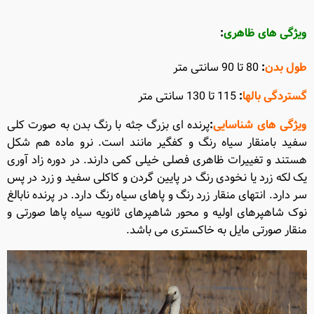
ویژگی های ظاهری
:
طول بدن
:
80
تا
90
سانتی متر
گستردگی بالها
:
115
تا
130
سانتی متر
ویژگی های شناسایی
:
پرنده ای بزرگ جثه با رنگ بدن به صورت کلی
سفید بامنقار سیاه رنگ و کفگیر مانند است
.
نرو ماده هم شکل
هستند و تغییرات ظاهری فصلی خیلی کمی دارند
.
در دوره زاد آوری
یک لکه زرد یا نخودی رنگ در پایین گردن و کاکلی سفید و زرد در پس
سر دارد
.
انتهای منقار زرد رنگ و پاهای سیاه رنگ دارد
.
در پرنده نابالغ
نوک شاهپرهای اولیه و محور شاهپرهای ثانویه سیاه پاها صورتی و
منقار صورتی مایل به خاکستری می باشد
.