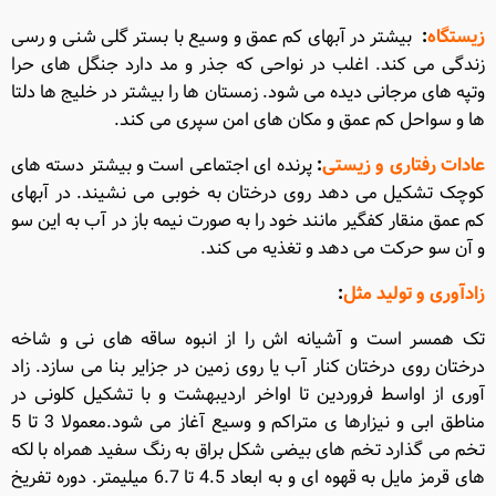
زیستگاه
:
بیشتر در آبهای کم عمق و وسیع با بستر گلی شنی و رسی
زندگی می کند
.
اغلب در نواحی که جذر و مد دارد جنگل های حرا
وتپه های مرجانی دیده می شود
.
زمستان ها را بیشتر در خلیج ها دلتا
ها و سواحل کم عمق و مکان های امن سپری می کند
.
عادات رفتاری و زیستی
:
پرنده ای اجتماعی است و بیشتر دسته های
کوچک تشکیل می دهد روی درختان به خوبی می نشیند
.
در آبهای
کم عمق منقار کفگیر مانند خود را به صورت نیمه باز در آب به این سو
و آن سو حرکت می دهد و تغذیه می کند
.
زادآوری و تولید مثل
:
تک همسر است و آشیانه اش را از انبوه ساقه های نی و شاخه
درختان روی درختان کنار آب یا روی زمین در جزایر بنا می سازد
.
زاد
آوری از اواسط فروردین تا اواخر اردیبهشت و با تشکیل کلونی در
مناطق ابی و نیزارها ی متراکم و وسیع آغاز می شود
.
معمولا
3
تا
5
تخم می گذارد تخم های بیضی شکل براق به رنگ سفید همراه با لکه
های قرمز مایل به قهوه ای و به ابعاد
4.5
تا
6.7
میلیمتر
.
دوره تفریخ