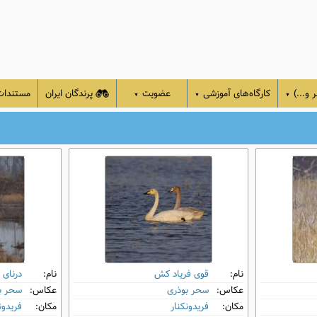
 و...)
کارگاه‌های آموزشی
عضویت
پرندگان ایران
مستندا
▼
▼
▼
نام:
قوی فریاد کش
نام:
درنای 
عکاس:
سحر بوذری
عکاس:
سحر ب
مکان:
فریدونکنار
مکان:
فریدون