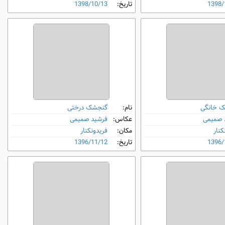
1398/
تاریخ:
1398/10/13
 خانگی
نام:
گنجشک درختی
 صمیمی
عکاس:
فرشید صمیمی
کنار
مکان:
فریدونکنار
1396/
تاریخ:
1396/11/12