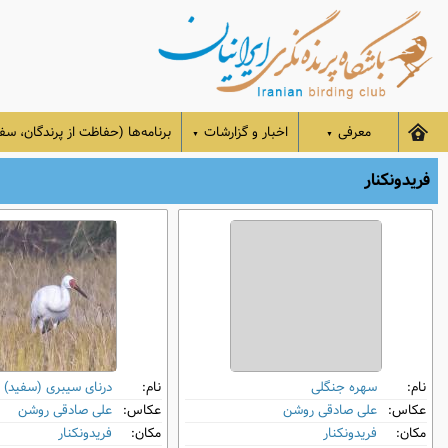
معرفی
اخبار و گزارشات
برنامه‌ها (حفاظت از پرندگان، سفر
▼
▼
فریدونکنار
نام:
سهره جنگلی
نام:
درنای سیبری (سفید)
عکاس:
علی صادقی روشن
عکاس:
علی صادقی روشن
مکان:
فریدونکنار
مکان:
فریدونکنار