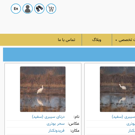
ت تخصصی
وبلاگ
تماس با ما
▼
سیبری (سفید)
نام:
درنای سیبری (سفید)
وذری
عکاس:
سحر بوذری
کنار
مکان:
فریدونکنار