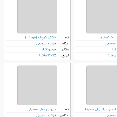
ل خاکستری
نام:
باکلان کوچک (قره غاز)
 صمیمی
عکاس:
فرشید صمیمی
کنار
مکان:
فریدونکنار
1396/
تاریخ:
1396/11/12
اه دم‌ سیاه (بال‌ سفید)
نام:
خروس کولی معمولی
 صمیمی
عکاس:
فرشید صمیمی