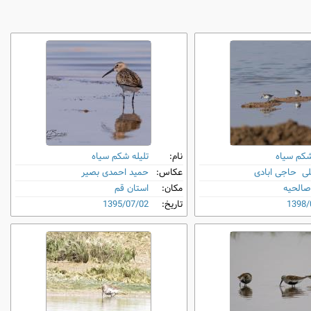
شکم‌ سیاه
نام:
تلیله شکم‌ سیاه
لی حاجی ابادی
عکاس:
حمید احمدى بصیر
صالحیه
مکان:
استان قم
1398/
تاریخ:
1395/07/02