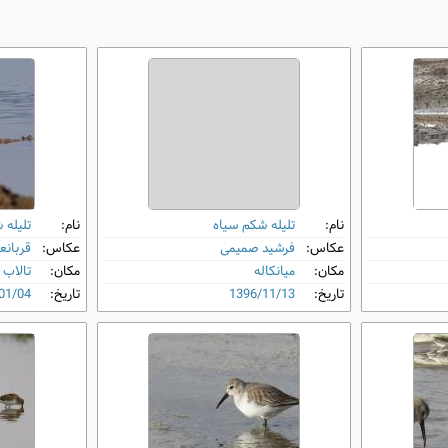
نام:
تلیله شکم‌ سیاه
نام:
تلیله 
عکاس:
فرشید صمیمی
عکاس:
قربانع
مکان:
میانکاله
مکان:
تالاب 
تاریخ:
1396/11/13
تاریخ:
01/04