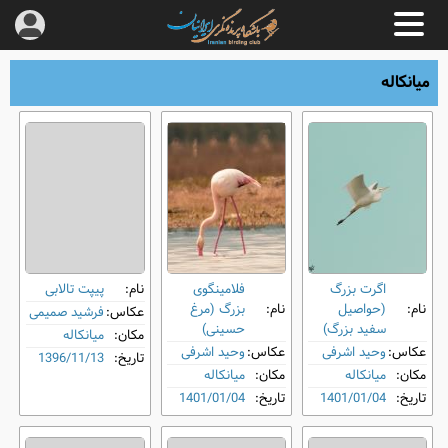
میانکاله
اگرت بزرگ
فلامینگوی
نام:
پیپت تالابی
نام:
(حواصیل
نام:
بزرگ (مرغ
عکاس:
فرشید صمیمی
سفید بزرگ)
حسینی)
مکان:
میانکاله
عکاس:
وحید اشرفی
عکاس:
وحید اشرفی
تاریخ:
1396/11/13
مکان:
میانکاله
مکان:
میانکاله
تاریخ:
1401/01/04
تاریخ:
1401/01/04