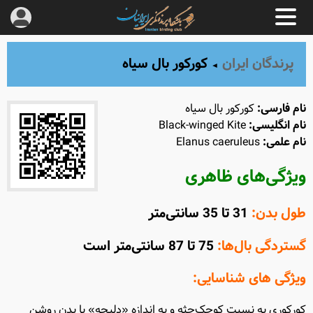
پرندگان ایران
کورکور بال ‌سیاه
◄
نام فارسی:
کورکور بال ‌سیاه
نام انگلیسی:
Black-winged Kite
نام علمی:
Elanus caeruleus
ویژگی‌های ظاهری
طول بدن:
31 تا 35 سانتی‌متر
گستردگی بال‌ها:
75 تا 87 سانتی‌متر است
ویژگی های شناسایی:
کورکوری به نسبت کوچک‌جثه و به اندازه «دلیجه» با بدن روشن