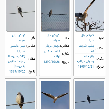
کورکور بال
کورکور بال
کورکور بال
نام:
نام:
نام:
‌سیاه
‌سیاه
‌سیاه
بشیر شریف
عکاس:
مهدی دربان
عکاس:
میترا دانشور
عکاس:
نیا
تالاب میقان
قنبرآباد
مکان:
باغ حاج
اراک
(تالاب، روستا
مکان:
مکان:
رسولی میناب
و جاده منتهی
تاریخ:
1399/10/26
به روستا)
تاریخ:
1395/10/21
تاریخ:
1399/10/26