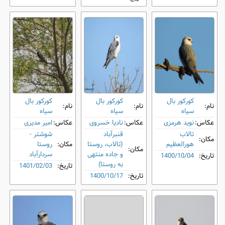
کورکور بال
کورکور بال
کورکور بال
نام:
نام:
نام:
‌سیاه
‌سیاه
‌سیاه
عکاس:
نوید هرمزی
عکاس:
نادیا خسروی
عکاس:
امیر مدیری
تالاب
قنبرآباد
شوشتر -
مکان:
هورالعظیم
(تالاب، روستا
مکان:
روستا
مکان:
و جاده منتهی
سردارآباد
تاریخ:
1400/10/04
به روستا)
تاریخ:
1401/02/03
تاریخ:
1400/10/17