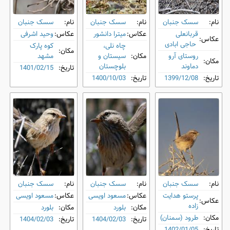
نام:
سسک جنبان
نام:
سسک جنبان
نام:
سسک جنبان
قربانعلی
عکاس:
میترا دانشور
عکاس:
وحید اشرفی
عکاس:
حاجی ابادی
چاه نلی،
کوه پارک
مکان:
روستای آرو
مکان:
سیستان و
مشهد
مکان:
دماوند
بلوچستان
تاریخ:
1401/02/15
تاریخ:
1399/12/08
تاریخ:
1400/10/03
نام:
سسک جنبان
نام:
سسک جنبان
نام:
سسک جنبان
پرستو هدایت
عکاس:
مسعود اویسی
عکاس:
مسعود اویسی
عکاس:
زاده
مکان:
بلورد
مکان:
بلورد
مکان:
طرود (سمنان)
تاریخ:
1404/02/03
تاریخ:
1404/02/03
تاریخ:
1402/01/05