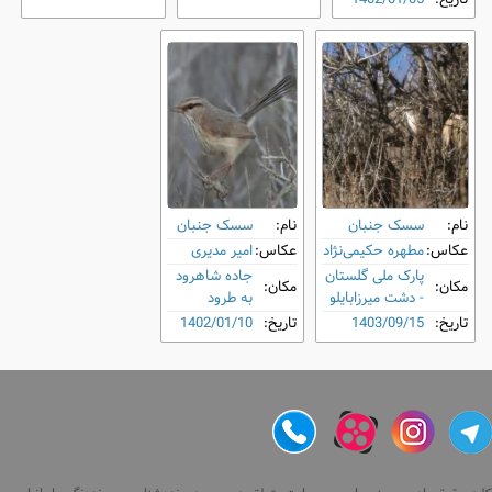
نام:
سسک جنبان
نام:
سسک جنبان
عکاس:
مطهره حکیمی‌نژاد
عکاس:
امیر مدیری
پارک ملی گلستان
جاده شاهرود
مکان:
مکان:
- دشت میرزابایلو
به طرود
تاریخ:
1403/09/15
تاریخ:
1402/01/10