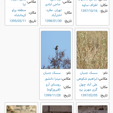
عکاس:
عکاس:
حاجی ابادی
نیا
مکان:
اطراف ساوه
تهران -ملارد-
منطقه پراو
تاریخ:
1397/10/16
مکان:
مکان:
اخترآباد
کرمانشاه
تاریخ:
1398/01/30
تاریخ:
1395/03/11
نام:
سسک جنبان
نام:
سسک جنبان
عکاس:
ابراهیم شکوهی
عکاس:
میترا دانشور
علی آباد چهل
روستای آرو
مکان:
مکان:
گزی مهریز یزد
(فیروزکوه)
تاریخ:
1397/02/05
تاریخ:
1399/11/28