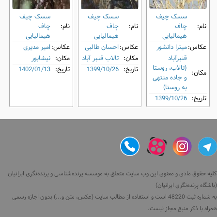
سسک چیف
سسک چیف
سسک چیف
نام:
‌چاف
نام:
‌چاف
نام:
‌چاف
هیمالیایی
هیمالیایی
هیمالیایی
عکاس:
میترا دانشور
عکاس:
احسان طالبی
عکاس:
امیر مدیری
قنبرآباد
مکان:
تالاب قنبر آباد
مکان:
نیشابور
(تالاب، روستا
تاریخ:
1399/10/26
تاریخ:
1402/01/13
مکان:
و جاده منتهی
به روستا)
تاریخ:
1399/10/26
کلیه حقوق مادی و معنوی این وب سایت متعلق به موسسه پرنده‌شناسی و پرنده‌نگری ایرانیان
(باشگاه پرنده‌نگری ایرانیان)
به شماره ثبت 48220 است و استفاده از مطالب سایت (عکس، متن و...) بدون اجازه رسمی
همراه با ذکر منبع مجاز نیست.