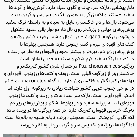
است. نر و ماده هم‌شکل و دارای اندک تغییرات فصلی هستند. پرنده
بالغ پیشانی، تارک سر، چانه و گلوی سیاه دارد. گوش‌پرها و گونه‌ها
سفید هستند و لکه بزرگی به همین رنگ در پس سر و گردن دیده
می‌شود. بال‌ها و دم خاکستری مایل به سیاه و به واسطه نوک سفید
پوش‌پرهای میانی و بزرگ‌تر روی بال‌ها، دو نوار بالی سفید تشکیل
می‌شود. زیرگونه P.a.gaddi در شمال و شمال غرب کشور روتنه و
کتف‌های قهوه‌ای تیره و کمتر زیتونی دارد. همچنین پهلوها تا
پوش‌پرهای زیر دم، تیره‌تر و بیشتر نخودی قهوه‌ای به نظر می‌رسد و
در تضاد با رنگ سفید کرم شکم و سینه به خوبی نمایان است.
زیرگونهP.a. chorassanicus در شمال شرق کشور کم‌رنگ‌تر و
خاکستری‌تر از زیرگونه قبلی است، روتنه و کتف‌های زیتونی قهوه‌ای و
پهلوهای کم‌رنگ‌تر و خاکستری‌تر دارد. زیرگونه P.a. phaconotus نیز
در نواحی جنوب غربی کشور شباهت زیادی به زیرگونه اول دارد، اما
اندکی قهوه‌ای‌تر است، تارک سر سیاه مات و روتنه و کتف‌ها زیتونی
قهوه‌ای است، زیرتنه سفید و در پهلوها، شکم و پوش‌پرهای زیر دم
ته‌رنگ خرمایی قهوه‌ای کم‌رنگ دارد. در همه زیرگونه‌ها در پرنده ماده
لکه گلویی کوچک‌تر است. همچنین پرنده نابالغ شبیه به بالغ‌ها است
اما گونه‌ها، زیرتنه و لکه پس سر و گردن زردتر به نظر می‌رسد.