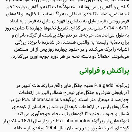
گیاهی و گاهی پر می‌پوشاند. معمولاً هفت تا نه و گاهی دوازده تخم
نیمه‌بیضی، صاف، تا حدی صیقلی، به رنگ سفید با خال‌ها و لکه‌های
قرمز روشن، قرمز مایل به بنفش یا قهوه‌ای مایل به قرمز و به ابعاد
6/11 × 9/14 میلی‌متر می‌گذارد. تفریخ تخم‌ها چهارده تا شانزده روز
به طول می‌انجامد. جوجه‌ها در بدو تولد پوشیده از کرک، ناتوان و
برای تغذیه وابسته به والدین هستند، در شانزده تا نوزده روزگی
آشیانه را ترک می‌کنند و در حدود چهارده روز پس از آن مستقل
می‌شوند. احتمالاً دو دسته تخم در هر دوره جوجه‌آوری می‌گذارد.
پراکنش و فراوانی
زیرگونه P.a.gaddi مقیم جنگل‌های واقع درا رتفاعات کلیبر در
آذربایجان شرقی و جنگل‌های نیم‌رخ شمالی البرز در ارتفاعات
چهارصد تا دوهزار متر است. زیرگونه P.a. chorassanicus نیز در
جنگل‌های ارس در ارتفاعات کپه‌داغ در شمال خراسان از کوه‌های
شمال و جنوب بجنورد تا کوه‌های تربت‌جام جوجه‌آوری می‌کند.
نمونه‌هایی از زیرگونه P.a. phaconotus در بهار سال 1870 میلادی از
کوه‌های اطراف شیراز و در زمستان سال 1904 میلادی از منطقه