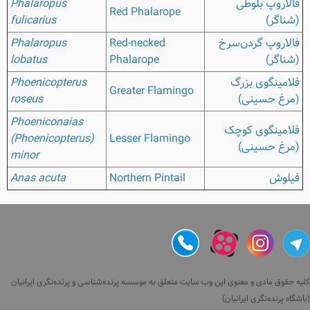
فالاروپ بلوطی
Phalaropus
Red Phalarope
(شناگر)
fulicarius
فالاروپ گردن‌سرخ
Red-necked
Phalaropus
(شناگر)
Phalarope
lobatus
فلامینگوی بزرگ
Phoenicopterus
Greater Flamingo
(مرغ حسینی)
roseus
Phoeniconaias
فلامینگوی کوچک
(Phoenicopterus)
Lesser Flamingo
(مرغ حسینی)
minor
فیلوش
Northern Pintail
Anas acuta
کلیه حقوق مادی و معنوی این وب سایت متعلق به موسسه پرنده‌شناسی و پرنده‌نگری ایرانیان
(باشگاه پرنده‌نگری ایرانیان)