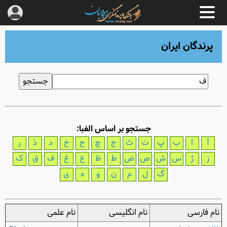
پرندگان ایران
جستجو بر اساس الفبا:
آ
ا
ب
پ
ت
ث
ج
چ
ح
خ
د
ذ
ر
ز
ژ
س
ش
ص
ض
ط
ظ
ع
غ
ف
ق
ک
گ
ل
م
ن
و
ه
ی
نام فارسی
نام انگلیسی
نام علمی