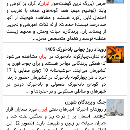
خرس (بزرگ ترین گوشت‌خوار
ایران
)، گراز، بز کوهی و
پایکا (توضیح مهم: همه گونه‌های هدف با تقریب و
احتمال قابل رکورد هستند و مشاهده هیچ‌یک از آنها
صددرصد نیست) خدمات: ارائه نکات آموزشی و تجربی
از پستانداران، پرندگان، حیات وحش و محیط زیست
منطقه توسط راهنمای متخصص محل...
رویداد روز جهانی بادخورک 1405
نام ندارد.چهارگونه بادخورک در
ایران
مشاهده می‌شود
که همگی پرندگانی مهاجر هستند و برای جوجه‌آوری به
کشورمان می‌آیند. خوشبختانه 10 ژوئن مطابق با 17
خرداد هر چهارگونه بادخورک در کشورمان حضور دارند.
دو گونه‌ی بادخورک معمولی و بادخورک دودی در
شهرهای و مناطق مسکونی و در حفره‌ها و ...
جنگ و پرندگان شهری
ر روزهای اخیرکه انبارهای نفتی
ایران
مورد بمباران قرار
گرفتند، آسمان پر از ذرات ریز و سنگین نفت شد و
«باران سیاه» بر زمین و طبیعت بارید (تصویر 2). این