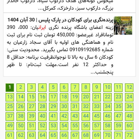
میخوش گونه‌های هدف دارکوب سیاه، دارکوب خالدار
بزرگ، دارکوب سبز، دارخزک، کمرکل...
پرنده‌نگری برای کودکان در پارک پلیس | 30 آبان 1404
زینه اعضای باشگاه پرنده نگری
ایران
یان: 000، 390
تومانافراد غیرعضو: 450,000 تومان ثبت نام برای ثبت
نام و هماهنگی های اولیه با آقای سجاد زارعیان به
شماره 09109192685 تماس بگیرید. محدودیت سنی:
کودکان 6 سال به بالا تا نوجوانظرفیت برنامه: حداقل 8
و حداکثر 12 نفر است.مهلت ثبت‌نام: تا ظهر
پنجشنب...
1
2
3
4
5
6
7
8
9
10
11
12
13
14
15
16
17
18
19
20
21
22
23
24
25
26
27
28
29
30
31
32
33
34
35
36
37
38
39
40
41
42
43
44
45
46
47
48
49
50
51
52
53
54
55
56
57
58
59
60
61
62
63
64
65
66
67
68
69
70
71
72