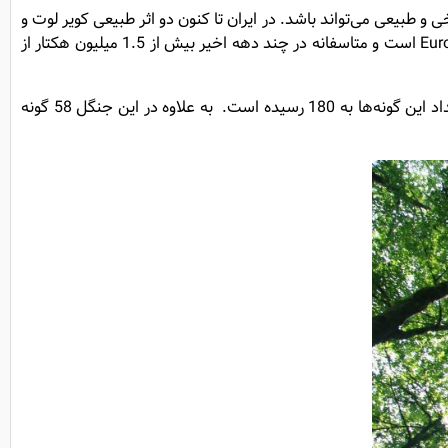
امل اثرهای فرهنگی، تاریخی و طبیعی می‌تواند باشد. در ایران تا کنون دو اثر طبیعی کویر لوت و
جنگل‌های هیرکانی به ثبت میراث جهانی رسیده‌اند. ایشان اشاره کردند که جنگل‌های هیرکانی زیر ناحیه یک ناحیه بزرگ تر به نام Euro-Siberian است و متاسفانه در چند دهه اخیر بیش از 1.5 میلیون هکتار از
همچنین اشار شد که در هنگام ثبت پرونده در میراث جهانی 150 گونه پرنده در این جنگل‌ها شناسایی شده بود و خوشبختانه هم اکنون تعداد این گونه‌ها به 180 رسیده است. به علاوه در این جنگل 58 گونه