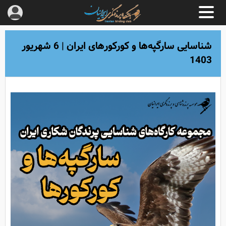
شناسایی سارگپه‌ها و کورکورهای ایران | 6 شهریور
1403