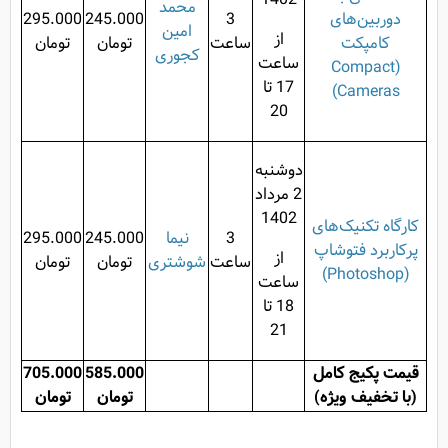
محمد
دوربین‌های
3
245.000
295.000
امین
از
کامپکت
ساعت
تومان
تومان
کجوری
ساعت
(Compact
17 تا
Cameras)
20
دوشنبه
2 مرداد
1402
کارگاه تکنیک‌های
3
نیما
245.000
295.000
پرکاربرد فتوشاپ
از
ساعت
شوشتری
تومان
تومان
(Photoshop)
ساعت
18 تا
21
قیمت پکیج کامل
585.000
705.000
(با تخفیف ویژه)
تومان
تومان