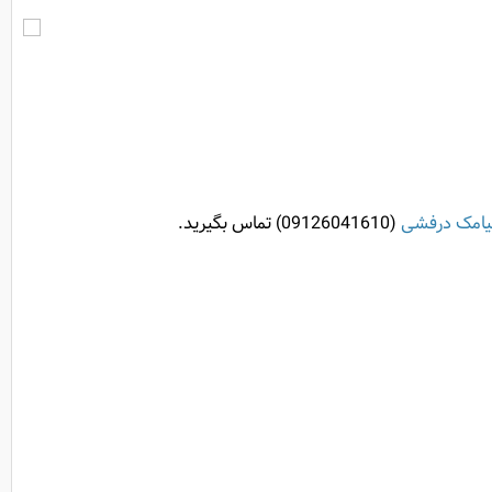
امک درفشی
(09126041610) تماس بگیرید.