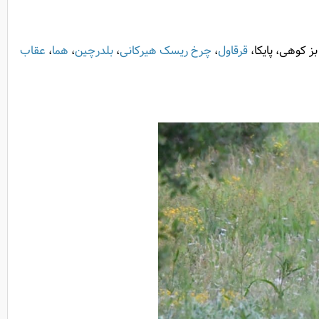
ز کوهی، پایکا،
قرقاول
،
چرخ ریسک هیرکانی
،
بلدرچین
،
هما
،
عقاب