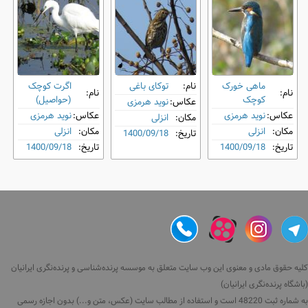
ماهی‌ خورک
نام:
توکای باغی
اگرت کوچک
نام:
نام:
کوچک
(حواصیل)
عکاس:
نوید هرمزی
عکاس:
نوید هرمزی
عکاس:
نوید هرمزی
مکان:
انزلی
مکان:
انزلی
مکان:
انزلی
تاریخ:
1400/09/18
تاریخ:
1400/09/18
تاریخ:
1400/09/18
کلیه حقوق مادی و معنوی این وب سایت متعلق به موسسه پرنده‌شناسی و پرنده‌نگری ایرانیان
(باشگاه پرنده‌نگری ایرانیان)
به شماره ثبت 48220 است و استفاده از مطالب سایت (عکس، متن و...) بدون اجازه رسمی