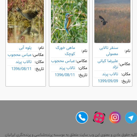
سنقر تالابی
ماهی‌ خورک
نام:
یلوه آبی
نام:
نام:
معمولی
کوچک
عکاس:
عباس محجوب
علیرضا کیانی
عکاس:
عباس محجوب
مکان:
تالاب پرند
عکاس:
نژاد
مکان:
تالاب پرند
تاریخ:
1396/08/11
مکان:
تالاب پرند
تاریخ:
1396/08/11
تاریخ:
1399/09/09
کلیه حقوق مادی و معنوی این وب سایت متعلق به موسسه پرنده‌شناسی و پرنده‌نگری ایرانیان