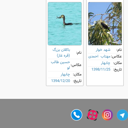
نام:
شهد خوار
باکلان بزرگ
نام:
(قره غاز)
عکاس:
مهتاب احمدی
حسین طالب
مکان:
چابهار
عکاس:
لو
تاریخ:
1398/11/25
مکان:
چابهار
تاریخ:
1394/12/20