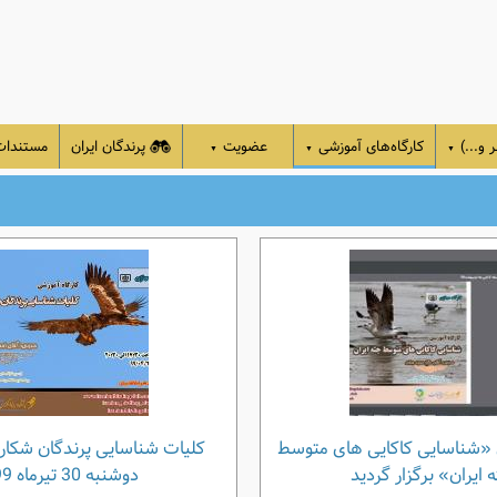
 و...)
کارگاه‌های آموزشی
عضویت
پرندگان ایران
مستندا
▼
▼
▼
 «شناسایی کاکایی های متوسط
کلیات شناسایی پرندگان شکار
 ایران» برگزار گردید
دوشنبه 30 تیرماه 99