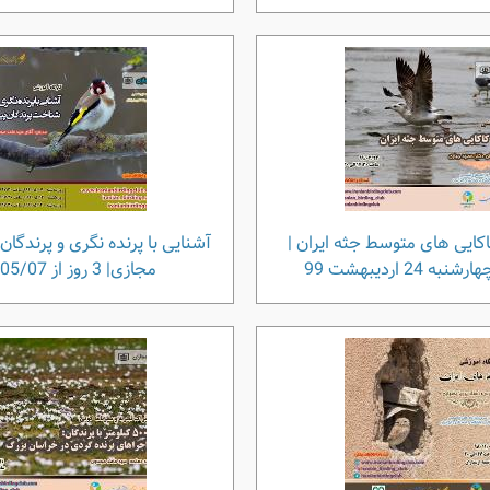
کایی های متوسط جثه ایران |
آشنایی با پرنده نگری و پرندگان 
ه 24 اردیبهشت 99
مجازی| 3 روز از 99/05/07