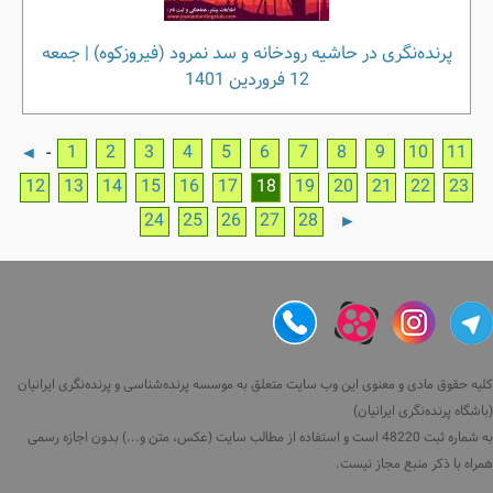
پرنده‌نگری در حاشیه رودخانه و سد نمرود (فیروزکوه) | جمعه
12 فروردین 1401
1
2
3
4
5
6
7
8
9
10
11
-
◄
12
13
14
15
16
17
18
19
20
21
22
23
24
25
26
27
28
►
کلیه حقوق مادی و معنوی این وب سایت متعلق به موسسه پرنده‌شناسی و پرنده‌نگری ایرانیان
(باشگاه پرنده‌نگری ایرانیان)
به شماره ثبت 48220 است و استفاده از مطالب سایت (عکس، متن و...) بدون اجازه رسمی
همراه با ذکر منبع مجاز نیست.