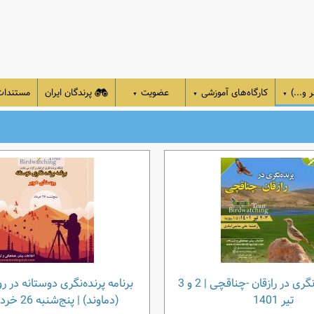
 و...)
کارگاه‌های آموزشی
عضویت
پرندگان ایران
مستندا
▼
▼
▼
برنامه پرنده نگری در رازقان -چناقچی | 2 و 3
برنامه پرنده‌نگری دوستانه در 
تیر 1401
(دماوند) | پنج‌شنبه 26 خرداد 1401