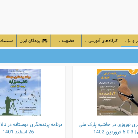
 و...)
کارگاه‌های آموزشی
عضویت
پرندگان ایران
مستندا
▼
▼
▼
ری نوروزی در حاشیه پارک ملی
برنامه پرنده‌نگری دوستانه در تال
ردین 1402
26 اسفند 1401