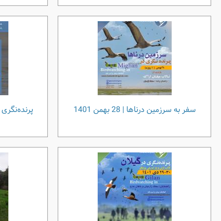
سفر به سرزمین درناها | 28 بهمن 1401