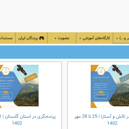
 و...)
کارگاه‌های آموزشی
عضویت
پرندگان ایران
مستندا
▼
▼
▼
پرنده‌نگری در تالش و آستارا | 25 تا 28 مهر
1402
1402