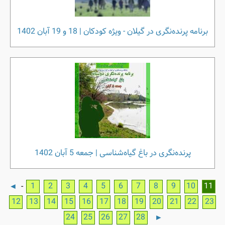
برنامه پرنده‌نگری در گیلان - ویژه کودکان | 18 و 19 آبان 1402
پرنده‌نگری در باغ گیاه‌شناسی | جمعه 5 آبان 1402
1
2
3
4
5
6
7
8
9
10
11
-
◄
12
13
14
15
16
17
18
19
20
21
22
23
24
25
26
27
28
►