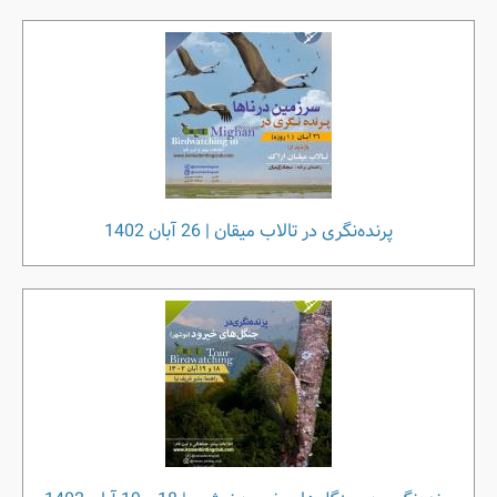
پرنده‌نگری در تالاب میقان | 26 آبان 1402