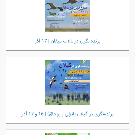
پرنده نگری در تالاب میقان | 17 آذر
پرنده‌نگری در گیلان (انزلی و بوجاق) | 16 و 17 آذر