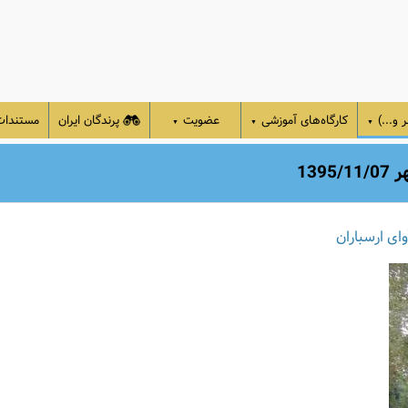
 و...)
کارگاه‌های آموزشی
عضویت
پرندگان ایران
مستندا
▼
▼
▼
13
ای ارسباران