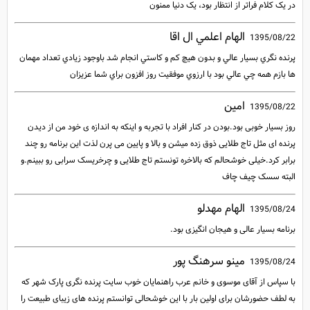
در یک کلام فراتر از انتظار بود، یک دنیا ممنون
الهام اعلمي ال اقا
1395/08/22
پرنده نگري بسيار عالي و بدون هيچ كم و كاستي انجام شد باوجود زيادي تعداد مهمان
ها بازم همه چي عالي بود با ارزوي موفقيت روز افزون براي شما عزيزان
امین
1395/08/22
روز بسیار خوبی بود.بودن در کنار افراد با تجربه و اینکه به اندازه ی خود من از دیدن
پرنده ای مثل تاج طلایی ذوق زده میشن و بالا و پایین می پرن لذت این برنامه رو چند
برابر کرد.خیلی خوشحالم که بالاخره تونستم تاج طلایی و چرخریسک سرابی رو ببینم.و
البته سسک چیف چاف
الهام مهدلو
1395/08/24
برنامه بسیار عالی و هیجان انگیزی بود.
مینو سرهنگ پور
1395/08/24
با سپاس از آقای موسوی و خانم عرب راهنمایان خوب سایت پرنده نگری پارک شهر که
به لطف حضورشان برای اولین بار با این خوشحالی توانستم پرنده های زیبای طبیعت را