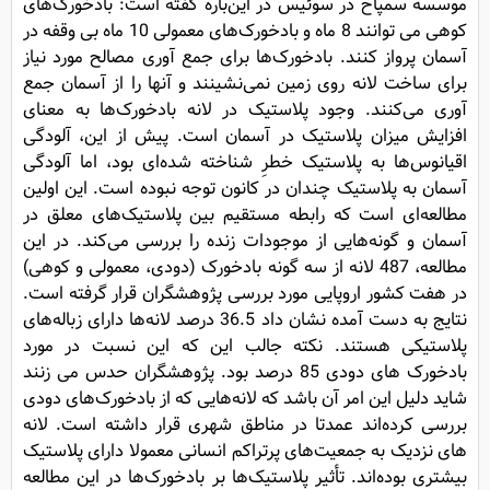
موسسه سمپاخ در سوئیس در این‌باره گفته است: بادخورک‌های
کوهی می توانند 8 ماه و بادخورک‌های معمولی 10 ماه بی وقفه در
آسمان پرواز کنند. بادخورک‌ها برای جمع آوری مصالح مورد نیاز
برای ساخت لانه روی زمین نمی‌نشینند و آنها را از آسمان جمع
آوری می‌کنند. وجود پلاستیک در لانه بادخورک‌ها به معنای
افزایش میزان پلاستیک در آسمان است. پیش از این، آلودگی
اقیانوس‌ها به پلاستیک خطرِ شناخته شده‌ای بود، اما آلودگی
آسمان به پلاستیک چندان در کانون توجه نبوده است. این اولین
مطالعه‌ای است که رابطه مستقیم بین پلاستیک‌های معلق در
آسمان و گونه‌هایی از موجودات زنده را بررسی می‌کند. در این
مطالعه، 487 لانه از سه گونه بادخورک (دودی، معمولی و کوهی)
در هفت کشور اروپایی مورد بررسی پژوهشگران قرار گرفته است.
نتایج به دست آمده نشان داد 36.5 درصد لانه‌ها دارای زباله‌های
پلاستیکی هستند. نکته جالب این که این نسبت در مورد
بادخورک های دودی 85 درصد بود. پژوهشگران حدس می زنند
شاید دلیل این امر آن باشد که لانه‌هایی که از بادخورک‌های دودی
بررسی کرده‌اند عمدتا در مناطق شهری قرار داشته است. لانه
های نزدیک به جمعیت‌های پرتراکم انسانی معمولا دارای پلاستیک
بیشتری بوده‌اند. تأثیر پلاستیک‌ها بر بادخورک‌ها در این مطالعه