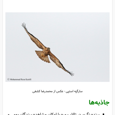
سارگپه استپی - عکس از محمدرضا کشفی
جاذبه‌ها
پرنده نگری در تالاب مره با امکان مشاهده پرندگان بومی و