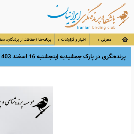
معرفی
اخبار و گزارشات
برنامه‌ها (حفاظت از پرندگان، سفر
▼
▼
پرنده‌نگری در پارک جمشیدیه |پنجشنبه 16 اسفند 1403