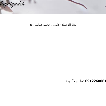
توکا گلو سیاه - عکس از پرستو هدایت زاده
091226008
تماس بگیرید.