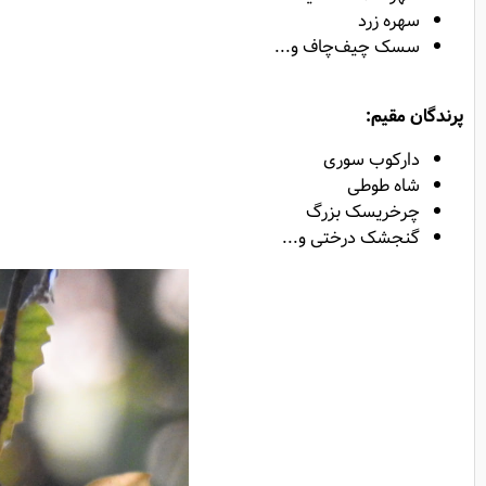
سهره زرد
سسک چیف‌چاف و...
پرندگان مقیم:
دارکوب سوری
شاه طوطی
چرخریسک بزرگ
گنجشک درختی و...