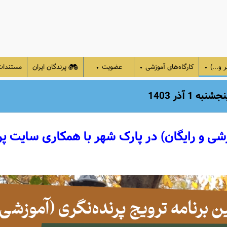
 و...)
کارگاه‌های آموزشی
عضویت
پرندگان ایران
مستندا
▼
▼
▼
 آذر 1403