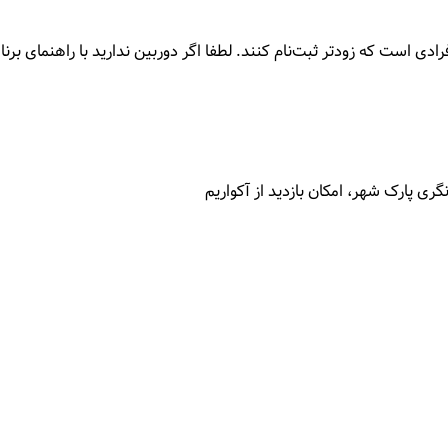
ودتر ثبت‌نام کنند. لطفا اگر دوربین ندارید با راهنمای برنامه، آقای شکوهی 16994
ری پارک شهر، امکان بازدید از آکواریم