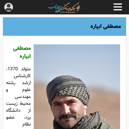
مصطفی ابیاره
مصطفی
ابیاره
متولد 1370،
کارشناس
ارشد رشته
علوم و
مهندسی
محیط‌ زیست
از دانشگاه
یزد، عضو
نظام