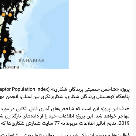
پناهگاه کوهستان پرندگان شکاری، شکاری‌نگری بین‌المللی، انجمن مه
هدف این پروژه این است که شاخص‌های آماری قابل اتکایی در مورد فر
2019، نتایج آنالیز اطلاعات مربوط به 77 سایت شمارش شکاری‌ها که شامل 43,455 ساعت شمارش و 8,897,955 پرنده شکاری شمارش شده است، منتشر شده است.
فعالیت‌ها و موسسات ذکر شده در این مطلب تنها بخشی از فعالیت‌ه