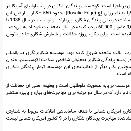
دگان شکاری در دنیا، دارای تاریخچه‌ای پرماجرا است. کوهستان پرندگان شکاری در پنسیلوانیای آمریکا در
ابتدا محلی بود که شکارچیان هرساله تعداد زیادی از پرندگان شکاری در حال مهاجرت را شکار می‌کردند. در سال 1934 یک فعال حفاظت‌گرا به نام رزالی اِج (Rosalie Edge)، حدود 560 هکتار از اراضی این
کوهستان را اجاره کرد و با استخدام چند نفر نگهبان توانست شکار را بلافاصله متوقف کند. در سال بعد پناهگاه به روی عموم گشوده شد تا به مشاهده زیبایی پرندگان شکاری بپردازند. او توانست در سال 1938 با
خریدن این اراضی، انجمن پناهگاه کوهستان پرندگان شکاری را پایه‌گذاری کند. این انجمن در حال حاضر با بیش از 1,000 هکتار محدوده، 9,000 عضو و 60,000 بازدیدکننده در سال به فعالیت خود ادامه می‌دهد.
انیده است. برای مثال، پروژه حفاظت و شمارش شکاری‌ها در باتومی
پرندگان شکاری در غرب ایالت متحده شروع کرده بود، موسسه شکاری‌نگری بین‌المللی
عات علمی در زمینه پرندگان شکاری به‌عنوان شاخص سلامت اکوسیستم، عنوان
چنین یکی دیگر از فعالیت‌های این موسسه، تیمار پرندگان شکاری
ام است.
شمالی» (Hawk Migration Association of North America) که در سال 1974 تأسیس شد، یک موسسه بر پایه عضویت داوطلبان است و وظیفه اصلی آن حفاظت از
 دارد که در سال دو مرتبه برای مهاجرت‌های بهاره و پاییزه منتشر
haw که یکی از پروژه‌های انجمن مهاجرت پرندگان شکاری آمریکای شمالی با هدف ساماندهی اطلاعات مربوط به شمارش
برای مشاهده مهاجرت پرندگان شکاری را در 9 کشور آمریکای شمالی لیست