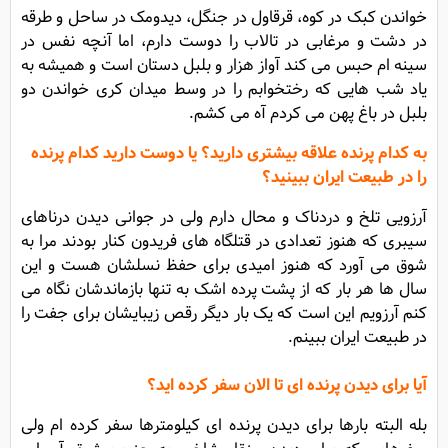
خواندن کبک در کوه، قرقاول در جنگل، دیدومک در ساحل و طرقه
در دشت و مرغابی در تالاب را دوست دارم، اما آنچه نفس در
سینه ام حبس می کند آواز هزار و بلبل دستان است و همیشه به
یاد شب هایی که رختخوابم را در وسط میدان کری خواندن دو
بلبل در باغ پهن می کردم آه می کشم.
به کدام پرنده علاقه بیشتری دارید؟ یا
دوست دارید کدام پرنده
را در طبیعت ایران ببینید؟
آرزویی تلخ و دردناک و محال دارم ولی در جوانی دیدن درناهای
سیبری که هنوز تعدادی در قتلگاه های فریدون کنار بودند مرا به
شوق می آورد که هنوز امیدی برای حفظ نسلشان هست و این
سال ها هر بار که از پشت پرده اشک به تنها بازماندشان نگاه می
کنم آرزویم این است که یک بار دیگر رقص زیبایشان برای جفت را
در طبیعت ایران ببینم.
آیا برای دیدن پرنده ای تا الان سفر کرده اید؟
بله البته بارها برای دیدن پرنده ای کیلومترها سفر کرده ام ولی